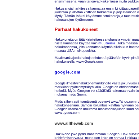
ensimmäisenä, vaan tarjoavat kaikenlaisia muita paikkoja,
Hakusanoja harkitessa kannattaa ensin kirjoittaa paperill
juolahtaa ja aloittaa kriittinen tarkastelu ja järjestäminen
löydy. Tämän lisäksi käytämme tietokantoja ja taustatutk
hakusanojen löytämiseen.
Parhaat hakukoneet
Hakukoneita on tätä kirjoitettaessa tuhansia ympäri ma
niistä kannattaa käyttää vain
muutamia
. Joka maassa o
hakukoneensa, joita kannattaa käyttää silloin kun haetaan
maasta USA:n ulkopuolelta.
Maailmanlaajuisia hakuja tehdessä päästään hyvin pitkä
hakukoneella: www.Google.com
google.com
Google ilmestyi hakukonemarkkinoille vasta joku vuosi si
markkinat pyörremyrskyn lailla. Google on ehdottomasti
hetkellä. Myös Googlen voi räätälöidä hakemaan vain tietyl
mukana myös Suomi.
Myös siihen asti itsenäisenä pysynyt www.Yahoo.com 
hakukoneenaan. Samoin Kolumbus käyttää nykyään pää
Googlen lisäksi on muutama maailmanlaajuinen suuri hak
www.Lycos.com.
www.alltheweb.com
Hakukone joka pyrkii haastamaan Googlen. Hakutuloste
kehittämisen varaa, mutta sen koko on samaa luokkaa 