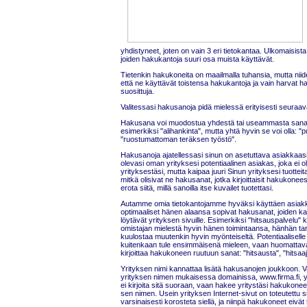
yhdistyneet, joten on vain 3 eri tietokantaa. Ulkomaisista
joiden hakukantoja suuri osa muista käyttävät.
Tietenkin hakukoneita on maailmalla tuhansia, mutta niid
että ne käyttävät toistensa hakukantoja ja vain harvat h
suosittuja.
Valitessasi hakusanoja pidä mielessä erityisesti seuraav
Hakusana voi muodostua yhdestä tai useammasta sanast
esimerkiksi "alihankinta", mutta yhtä hyvin se voi olla: "p
"ruostumattoman teräksen työstö".
Hakusanoja ajatellessasi sinun on asetuttava asiakkaasi 
olevasi oman yrityksesi potentiaalinen asiakas, joka ei o
yrityksestäsi, mutta kaipaa juuri Sinun yrityksesi tuotteita 
mitkä olisivat ne hakusanat, jotka kirjoittaisit hakukon
erota siitä, millä sanoilla itse kuvailet tuotettasi.
Autamme omia tietokantojamme hyväksi käyttäen asia
optimaaliset hänen alaansa sopivat hakusanat, joiden kau
löytävät yrityksen sivuille. Esimerkiksi "hitsauspalvelu"
omistajan mielestä hyvin hänen toimintaansa, hänhän tar
kuulostaa muutenkin hyvin myönteiseltä. Potentiaaliselle
kuitenkaan tule ensimmäisenä mieleen, vaan huomattav
kirjoittaa hakukoneen ruutuun sanat: "hitsausta", "hitsaajia
Yrityksen nimi kannattaa lisätä hakusanojen joukkoon. Vai
yrityksen nimen mukaisessa domainissa, www.firma.fi, yl
ei kirjoita sitä suoraan, vaan hakee yritystäsi hakukoneen
sen nimen. Usein yrityksen Internet-sivut on toteutettu si
varsinaisesti korosteta siellä, ja niinpä hakukoneet eivä