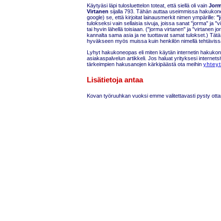
Käytyäsi läpi tulosluettelon toteat, että siellä oli vain
Jor
Virtanen
sijalla 793. Tähän auttaa useimmissa hakukone
google) se, että kirjoitat lainausmerkit nimen ympärille:
"
tulokseksi vain sellaisia sivuja, joissa sanat "jorma" ja "
tai hyvin lähellä toisiaan. ("jorma virtanen" ja "virtanen
kannalta sama asia ja ne tuottavat samat tulokset.) Tätä
hyväkseen myös muissa kuin henkilön nimellä tehtäviss
Lyhyt hakukoneopas eli miten käytän internetin hakukon
asiakaspalvelun artikkeli. Jos haluat yrityksesi internets
tärkeimpien hakusanojen kärkipäästä ota meihin
yhteyt
Lisätietoja antaa
Kovan työruuhkan vuoksi emme valitettavasti pysty otta