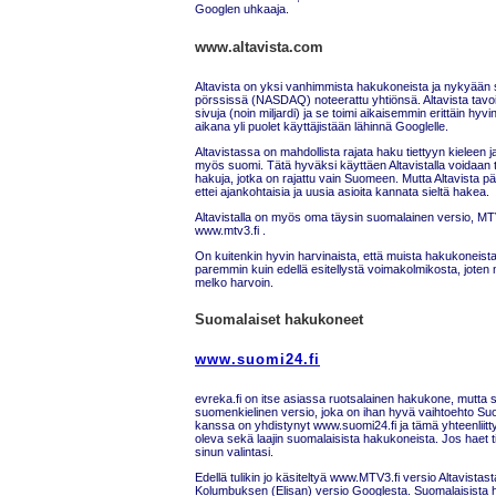
Googlen uhkaaja.
www.altavista.com
Altavista on yksi vanhimmista hakukoneista ja nykyään
pörssissä (NASDAQ) noteerattu yhtiönsä. Altavista tavoi
sivuja (noin miljardi) ja se toimi aikaisemmin erittäin hy
aikana yli puolet käyttäjistään lähinnä Googlelle.
Altavistassa on mahdollista rajata haku tiettyyn kieleen 
myös suomi. Tätä hyväksi käyttäen Altavistalla voidaan 
hakuja, jotka on rajattu vain Suomeen. Mutta Altavista päiv
ettei ajankohtaisia ja uusia asioita kannata sieltä hakea.
Altavistalla on myös oma täysin suomalainen versio, MTV
www.mtv3.fi .
On kuitenkin hyvin harvinaista, että muista hakukoneista l
paremmin kuin edellä esitellystä voimakolmikosta, joten
melko harvoin.
Suomalaiset hakukoneet
www.suomi24.fi
evreka.fi on itse asiassa ruotsalainen hakukone, mutta s
suomenkielinen versio, joka on ihan hyvä vaihtoehto S
kanssa on yhdistynyt www.suomi24.fi ja tämä yhteenliitt
oleva sekä laajin suomalaisista hakukoneista. Jos haet 
sinun valintasi.
Edellä tulikin jo käsiteltyä www.MTV3.fi versio Altavistas
Kolumbuksen (Elisan) versio Googlesta. Suomalaisista 