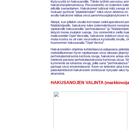
löytyvyyttä eri hakusanoilla. Tähän työhön perustuu amm
hakukoneoptimoinnissa. Perustoiminto on kuitenkin kai
pitkälle samanlainen. Hakukoneet tutkivat mitä sanoja siv
mukaan pyrkivät "päättelemään" mikä sivun aiheena on. 
avulla hakukone laittaa sivut paremmuusjärjestykseen
Niinpä, kun jollakin sivulla kerrotaan seikkaperäisesti p
Näätämöjoelle, hakukone tulee todennäköisesti nostama
sijoituksille hakusanoilla "perhokalastus" ja "Näätämöjoki"
tietysti monia muitakin sanoja. Jos esimerkiksi siellä ma
matkustettiin Opel Vectralla, hakukone indeksoi sivut m
mutta koska se oli vain sivuroolissa kyseisellä sivulla, s
huonommin hakusanalla "Opel Vectra".
Hakukoneiden ohjelmia kehitettäessä pääasiana pidetään
mahdollisimman hyvin sijoittamaan sivut oikeaan järjesty
perhokalastuksesta kertovia sivuja, hakukone antaa sin
mielestä parasta perhokalastuksesta kertovaa sivua. Näin
kymmeniä tai tuhansia sivuja, joilla sana "perhokalastus"
parhaat sivut ensimmäisenä. Kone on tietenkin aina kone,
pääsääntöisesti hakukoneet onnistuvat nykyään aika hy
akanoista.
HAKUSANOJEN VALINTA (markkinoijal