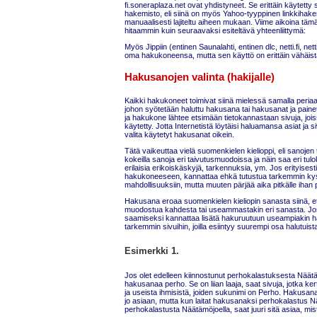
fi.soneraplaza.net ovat yhdistyneet. Se erittäin käytett
hakemisto, eli siinä on myös Yahoo-tyyppinen linkkihake
manuaalisesti lajiteltu aiheen mukaan. Viime aikoina tämä
hitaammin kuin seuraavaksi esiteltävä yhteenliittymä:
Myös Jippiin (entinen Saunalahti, entinen dlc, netti.fi, nettili
oma hakukoneensa, mutta sen käyttö on erittäin vähäist
Hakusanojen valinta (hakijalle)
Kaikki hakukoneet toimivat siinä mielessä samalla periaat
johon syötetään haluttu hakusana tai hakusanat ja paineta
ja hakukone lähtee etsimään tietokannastaan sivuja, joi
käytetty. Jotta Internetistä löytäisi haluamansa asiat ja 
valita käytetyt hakusanat oikein.
Tätä vaikeuttaa vielä suomenkielen kielioppi, eli sanoje
kokeilla sanoja eri taivutusmuodoissa ja näin saa eri tul
erilaisia erikoiskäskyjä, tarkennuksia, ym. Jos erityisesti
hakukoneeseen, kannattaa ehkä tutustua tarkemmin k
mahdollisuuksiin, mutta muuten pärjää aika pitkälle ihan 
Hakusana eroaa suomenkielen kieliopin sanasta siinä, 
muodostua kahdesta tai useammastakin eri sanasta. J
saamiseksi kannattaa lisätä hakuruutuun useampiakin ha
tarkemmin sivuihin, joilla esiintyy suurempi osa halutuist
Esimerkki 1.
Jos olet edelleen kiinnostunut perhokalastuksesta Näätä
hakusanaa perho. Se on liian laaja, saat sivuja, jotka ke
ja useista ihmisistä, joiden sukunimi on Perho. Hakusan
jo asiaan, mutta kun laitat hakusanaksi perhokalastus N
perhokalastusta Näätämöjoella, saat juuri sitä asiaa, mist