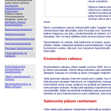
hakukonenäkyvyydestä
tavan vastainen.
mutta hänen sivunsa
poistettiin
Muissa maissa doma
hakukoneesta
yhtä hyvin yritykse
kokonaan
...
nimeksi hyväksytää
Asiakas maksoi
ja/tai numeroista 
internetsivujensa
kunhan sitä ei ole
kävijöistä, mutta ne
ensin.
ohjattiin hänen
kilpailijalleen
...
Myös suomalaiset saavat rekisteröidä näitä "vapaita" do
Hakusanaoptimointi
rekisteröivät niitä ulkomailta, eikä Ficoralta (ent. Suome
kaiken huippuna, jos joku, yksityishenkilö tai yhteisö, ei
Hakukoneopas
domainia, hän voi aina sijoittaa omat sivunsa jonkun toi
Hakukonemarkkinointi
Sanomattakin on selvää, että tuloksena on kaaos, josta
Internetsuunnittelu
yhtään mitään, halutuista tiedoista puhumattakaan. Onge
kymmenen vuotta, siitä asti, kun nykyinen hypertekstiin 
Parhaat hakukoneet
Internetiin.
Yhteydenotto ja
palaute
Ensimmäinen ratkaisu
Internetsivujen
Ensimmäinen ratkaisu siihen saatiin vuonna 1994, kun e
suunnittelu ja
ja Yahoo perustettiin. Nämä olivat kuitenkin vain luetteloita
markkinointi
aihepiirin mukaan eri ryhmiin ja tämä ryhmäjako helpotti 
"Netti markkinointi" -
Vielä parempi ratkaisu Internet-kaaokseen saatiin, kun n
virheet
Hakukoneen periaate Hakukone on määritelmän mukaan oh
Nettimarkkinointi ja
Internetistä uusia sivuja, analysoi ne ja liittää ne hakemi
Web virheet
hakusanojen mukaan. Analysointi tapahtuu käytännössä e
menetelmillä. Näitä menetelmiä kehitetään jatkuvasti par
toiminta on joka hakukoneessa suuri salaisuus, jota ei pa
Salaisuutta pääsee raottamaan
Tätä salaisuutta pääsee raottamaan tutkimalla ja analysoi