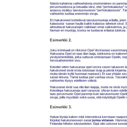
Näistä kahdesta vaihtoehdosta ensimmäinen on parempi, 
perusmuodossa ja toisaalta siksi, että "perhokalastus"
asiassa sisältyy taivutusmuotoon "perhokalastusta". 
vaihtoehto tuottaa enemmän sivuja.
Eri hakukoneet kohtelevat taivutusmuotoja erilailla, joten
kalastusta -sanan haulla kaikki kalastus-aiheiset sivut
aiheuttavat hakusanojen valintaan omat vaikeutensa, ja 
hieman eri muotoja, koska ne tuottavat erilaisia tuloksia.
Esimerkki 2.
Joku kriminaali on rikkonut Opel Vectrastasi vasemmanp
Hakusana Opel on taas liian laaja, tuloksena on kaiken
yksityishenkilöitä, jotka sattuvat omistamaan Opelin, 
hevosaiheinenkin sivu.
Kokeilet sitten hakusanaa opel vectra vasen takaoven l
hakukoneet eivät erota toisistaan isoja ja pieniä kirjaimia
mutta tämän kyllä huomaat nopeasti.) Et saa yhtään sivua.
sanan ikkuna. Tämä tuottaa pari vanhaa sivua. Tässäk
vaihtoehto löytyy edellisten välistä.
Hakusanat eivät saa olla liian laajoja, mutta ne eivät myö
Kokeilepa hakusanoja opel varaosat. (Aivan kuten edell
taas perusmuoto Opel parempi kuin taivutusmuoto Opeli
sivuja, joilla myydään sekä uusia, että käytettyjä Opelin 
Esimerkki 3.
Haluat löytää kaiken mitä Internetissä kerrotaan naapuri
Kirjoitat hakukoneeseen sanat
jorma virtanen
. Hämmäs
Finlandia-hiihdon tulosluettelon. Eipä olisi uskonut tuost