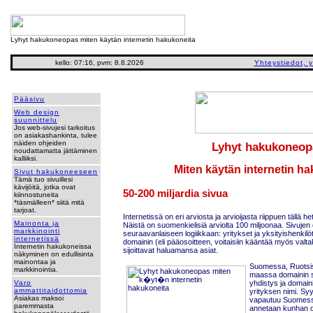
Lyhyt hakukoneopas miten käytän internetin hakukoneita
kello: 07:16, pvm: 8.8.2026
Yhteystiedot, 
Pääsivu
Web design
suunnittelu
Jos web-sivujesi tarkoitus
on asiakashankinta, tulee
näiden ohjeiden
Lyhyt hakukoneop
noudattamatta jättäminen
kalliiksi.
Miten käytän internetin h
Sivut hakukoneeseen
Tämä tuo sivuillesi
kävijöitä, jotka ovat
50-200 miljardia sivua
kiinnostuneita
*täsmälleen* siitä mitä
tarjoat.
Internetissä on eri arviosta ja arvioijasta riippuen tällä h
Mainonta ja
Näistä on suomenkielisiä arviolta 100 miljoonaa. Sivujen 
markkinointi
seuraavanlaiseen logiikkaan: yritykset ja yksityishenkilöt 
internetissä
domainin (eli pääosoitteen, voitaisiin kääntää myös valta
Internetin hakukoneissa
sijoittavat haluamansa asiat.
näkyminen on edullisinta
mainontaa ja
Suomessa, Ruotsi
markkinointia.
maassa domainin sa
yhdistys ja domain
Varo
ammattitaidottomia
yrityksen nimi. S
Asiakas maksoi
vapautuu Suomessa j
paremmasta
annetaan kunhan o